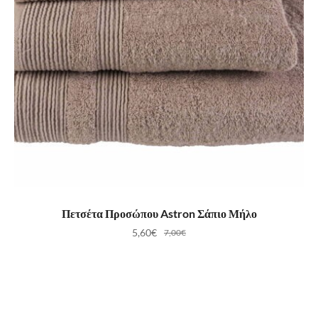
ΠΡΟΣΘΉΚΗ ΣΤΟ ΚΑΛΆΘΙ
Πετσέτα Προσώπου Astron Σάπιο Μήλο
5,60
€
7,00
€