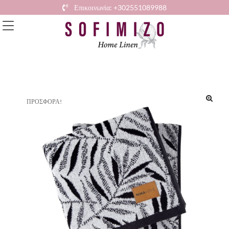
Επικοινωνία: +302551089988
ΠΡΟΣΦΟΡΆ!