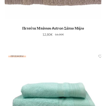
ΠΡΟΣΘΉΚΗ ΣΤΟ ΚΑΛΆΘΙ
Πετσέτα Μπάνιου Astron Σάπιο Μήλο
12,80
€
16,00
€
ΠΡΟΣΦΟΡΆ!