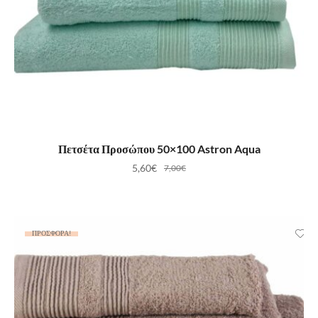
ΠΡΟΣΘΉΚΗ ΣΤΟ ΚΑΛΆΘΙ
Πετσέτα Προσώπου 50×100 Astron Aqua
5,60
€
7,00
€
ΠΡΟΣΦΟΡΆ!