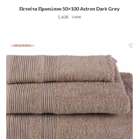
ΠΡΟΣΘΉΚΗ ΣΤΟ ΚΑΛΆΘΙ
Πετσέτα Προσώπου 50×100 Astron Dark Grey
5,60
€
7,00
€
ΠΡΟΣΦΟΡΆ!