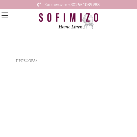
Επικοινωνία: +302551089988
ΠΡΟΣΦΟΡΆ!