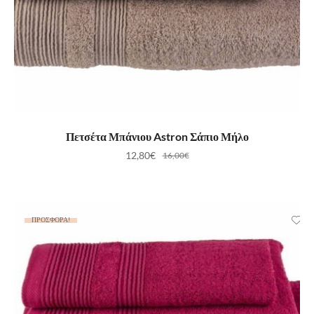
ΠΡΟΣΘΉΚΗ ΣΤΟ ΚΑΛΆΘΙ
Πετσέτα Μπάνιου Astron Σάπιο Μήλο
12,80
€
16,00
€
ΠΡΟΣΦΟΡΆ!