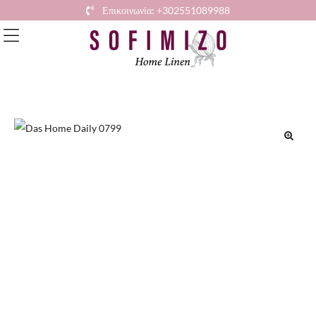
Επικοινωνία: +302551089988