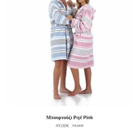
ΕΠΙΛΟΓΉ
Μπουρνούζι Ριγέ Pink
49,00
€
74,00
€