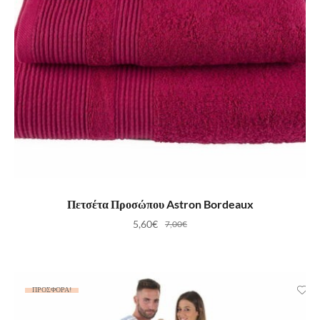
ΠΡΟΣΘΉΚΗ ΣΤΟ ΚΑΛΆΘΙ
Πετσέτα Προσώπου Astron Bordeaux
5,60
€
7,00
€
ΠΡΟΣΦΟΡΆ!