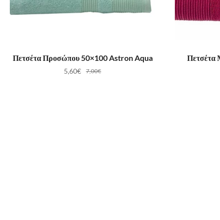
ΠΡΟΣΘΉΚΗ ΣΤΟ ΚΑΛΆΘΙ
ΠΡ
Πετσέτα Προσώπου 50×100 Astron Aqua
Πετσέτα 
5,60
€
7,00
€