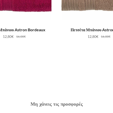
ΟΣΘΉΚΗ ΣΤΟ ΚΑΛΆΘΙ
ΠΡΟΣΘΉΚΗ ΣΤΟ ΚΑ
Μπάνιου Astron Bordeaux
Πετσέτα Μπάνιου Astr
12,80
€
12,80
€
16,00
€
16,00
€
Μη χάνεις τις προσφορές