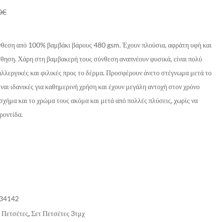
0
€
νθεση από 100% βαμβάκι βάρους 480 gsm. Έχουν πλούσια, αφράτη υφή και
σθηση. Χάρη στη βαμβακερή τους σύνθεση αναπνέουν φυσικά, είναι πολύ
λλεργικές και φιλικές προς το δέρμα. Προσφέρουν άνετο στέγνωμα μετά το
ίναι ιδανικές για καθημερινή χρήση και έχουν μεγάλη αντοχή στον χρόνο
σχήμα και το χρώμα τους ακόμα και μετά από πολλές πλύσεις, χωρίς να
ροντίδα.
34142
,
Πετσέτες
,
Σετ Πετσέτες 3τμχ