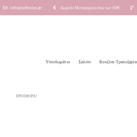
info@sofimizo.gr
Δωρεάν Μεταφορικά άνω των 50€​
Υπνοδωμάτιο
Σαλόνι
Κουζίνα-Τραπεζαρία
ΠΡΟΣΦΟΡΆ!