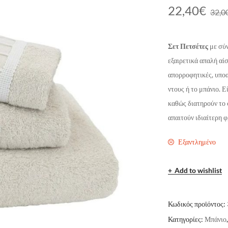
22,40
€
32,0
Σετ Πετσέτες
με σύ
εξαιρετικά απαλή αί
απορροφητικές, υποα
ντους ή το μπάνιο. Ε
καθώς διατηρούν το 
απαιτούν ιδιαίτερη φ
Εξαντλημένο
Add to wishlist
Κωδικός προϊόντος:
Κατηγορίες:
Μπάνιο