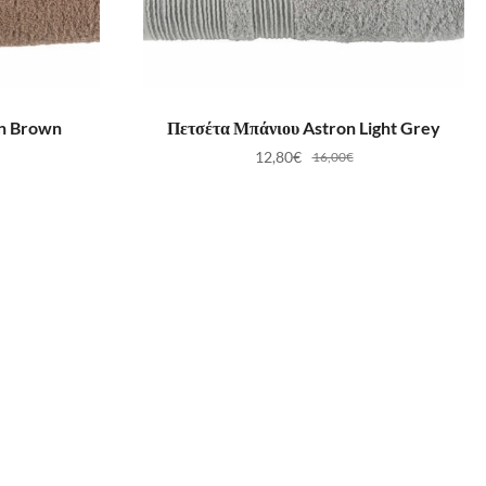
ΛΆΘΙ
ΠΡΟΣΘΉΚΗ ΣΤΟ ΚΑΛΆΘΙ
on Brown
Πετσέτα Μπάνιου Astron Light Grey
12,80
€
16,00
€