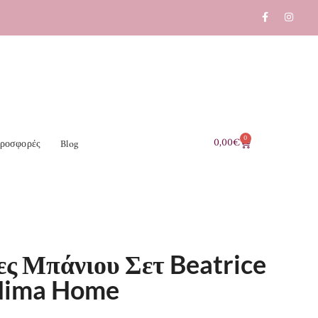
0
0,00
€
ροσφορές
Blog
ες Μπάνιου Σετ Beatrice
Nima Home