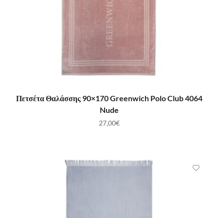
ΠΡΟΣΘΉΚΗ ΣΤΟ ΚΑΛΆΘΙ
Πετσέτα Θαλάσσης 90×170 Greenwich Polo Club 4064
Nude
27,00
€