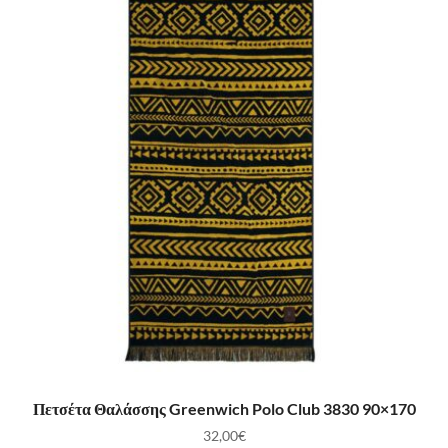
ΠΡΟΣΘΉΚΗ ΣΤΟ ΚΑΛΆΘΙ
Πετσέτα Θαλάσσης Greenwich Polo Club 3830 90×170
32,00
€