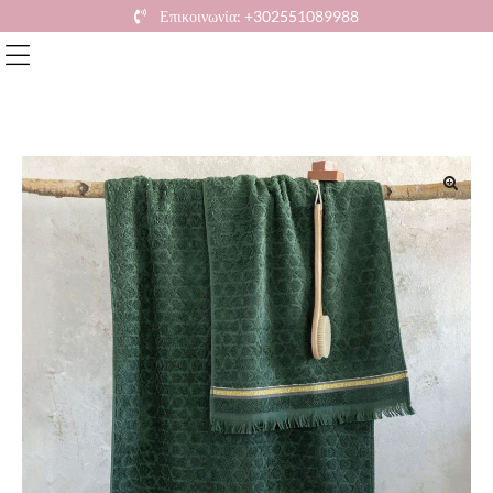
Επικοινωνία: +302551089988
🔍