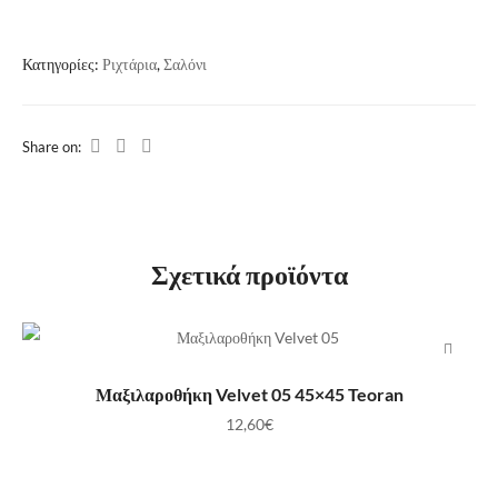
Κατηγορίες:
Ριχτάρια
,
Σαλόνι
Share on:
Σχετικά προϊόντα
ΠΡΟΣΘΉΚΗ ΣΤΟ ΚΑΛΆΘΙ
Μαξιλαροθήκη Velvet 05 45×45 Teoran
12,60
€