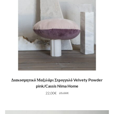
ΠΡΟΣΘΉΚΗ ΣΤΟ ΚΑΛΆΘΙ
Διακοσμητικό Μαξιλάρι Στρογγυλό Velvety Powder
pink/Cassis Nima Home
22,00
€
25,00
€