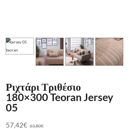
Ριχτάρι Τριθέσιο
180×300 Teoran Jersey
05
57,42
€
63,80
€