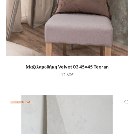
ΠΡΟΣΘΉΚΗ ΣΤΟ ΚΑΛΆΘΙ
Μαξιλαροθήκη Velvet 03 45×45 Teoran
12,60
€
ΠΡΟΣΦΟΡΆ!