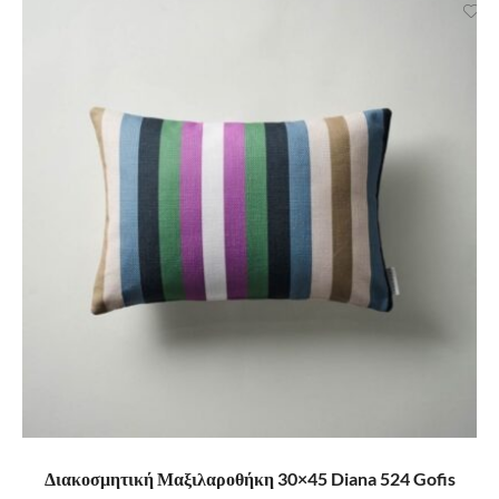
ΠΡΟΣΘΉΚΗ ΣΤΟ ΚΑΛΆΘΙ
Διακοσμητική Μαξιλαροθήκη 30×45 Diana 524 Gofis