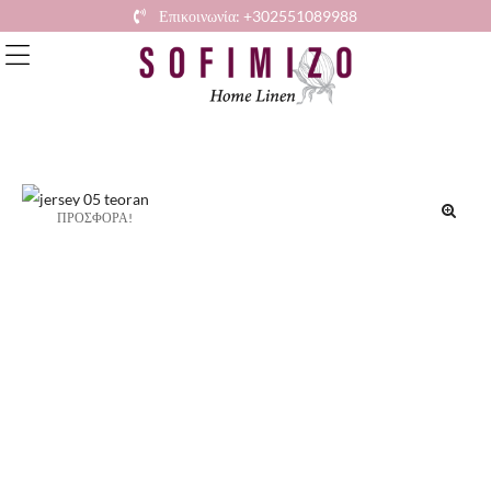
Επικοινωνία: +302551089988
ΠΡΟΣΦΟΡΆ!