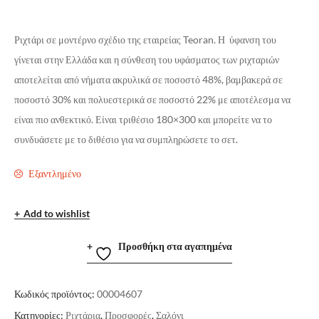
Ριχτάρι σε μοντέρνο σχέδιο της εταιρείας Teoran. Η ύφανση του
γίνεται στην Ελλάδα και η σύνθεση του υφάσματος των ριχταριών
αποτελείται από νήματα ακρυλικά σε ποσοστό 48%, βαμβακερά σε
ποσοστό 30% και πολυεστερικά σε ποσοστό 22% με αποτέλεσμα να
είναι πιο ανθεκτικό. Είναι τριθέσιο 180×300 και μπορείτε να το
συνδυάσετε με το διθέσιο για να συμπληρώσετε το σετ.
Εξαντλημένο
Add to wishlist
Προσθήκη στα αγαπημένα
Κωδικός προϊόντος:
00004607
Κατηγορίες:
Ριχτάρια
,
Προσφορές
,
Σαλόνι