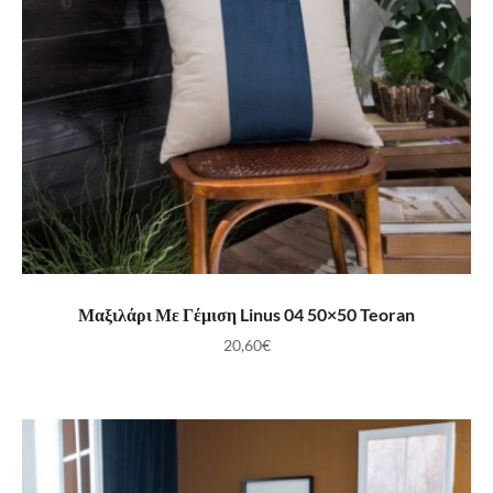
ΠΡΟΣΘΉΚΗ ΣΤΟ ΚΑΛΆΘΙ
Μαξιλάρι Με Γέμιση Linus 04 50×50 Teoran
20,60
€