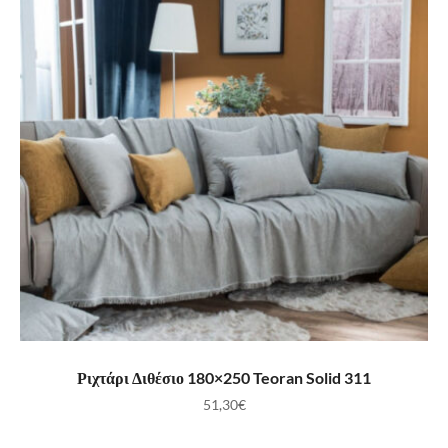
ΠΡΟΣΘΉΚΗ ΣΤΟ ΚΑΛΆΘΙ
Ριχτάρι Διθέσιο 180×250 Teoran Solid 311
51,30
€