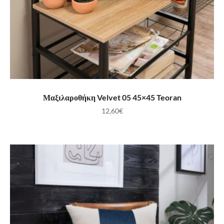
ΠΡΟΣΘΉΚΗ ΣΤΟ ΚΑΛΆΘΙ
Μαξιλαροθήκη Velvet 05 45×45 Teoran
12,60
€