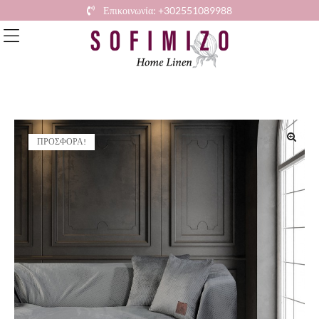
Επικοινωνία: +302551089988
ΠΡΟΣΦΟΡΆ!