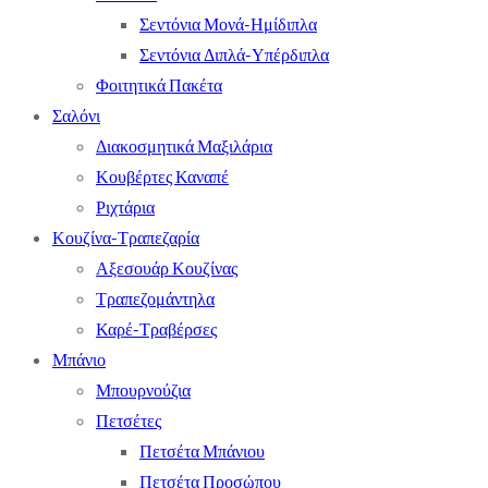
Σεντόνια Μονά-Ημίδιπλα
Σεντόνια Διπλά-Υπέρδιπλα
Φοιτητικά Πακέτα
Σαλόνι
Διακοσμητικά Μαξιλάρια
Κουβέρτες Καναπέ
Ριχτάρια
Κουζίνα-Τραπεζαρία
Αξεσουάρ Κουζίνας
Τραπεζομάντηλα
Καρέ-Τραβέρσες
Μπάνιο
Μπουρνούζια
Πετσέτες
Πετσέτα Μπάνιου
Πετσέτα Προσώπου