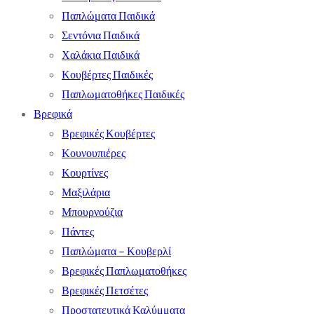
Παπλώματα Παιδικά
Σεντόνια Παιδικά
Χαλάκια Παιδικά
Κουβέρτες Παιδικές
Παπλωματοθήκες Παιδικές
Βρεφικά
Βρεφικές Κουβέρτες
Κουνουπιέρες
Κουρτίνες
Μαξιλάρια
Μπουρνούζια
Πάντες
Παπλώματα – Κουβερλί
Βρεφικές Παπλωματοθήκες
Βρεφικές Πετσέτες
Προστατευτικά Καλύμματα