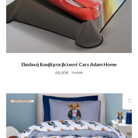
ΠΡΟΣΘΉΚΗ ΣΤΟ ΚΑΛΆΘΙ
Παιδική Κουβέρτα βελουτέ Cars Adam Home
68,40
€
76,00
€
ΠΡΟΣΦΟΡΆ!