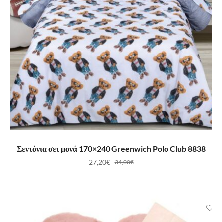
ΠΡΟΣΘΉΚΗ ΣΤΟ ΚΑΛΆΘΙ
Σεντόνια σετ μονά 170×240 Greenwich Polo Club 8838
27,20
€
34,00
€