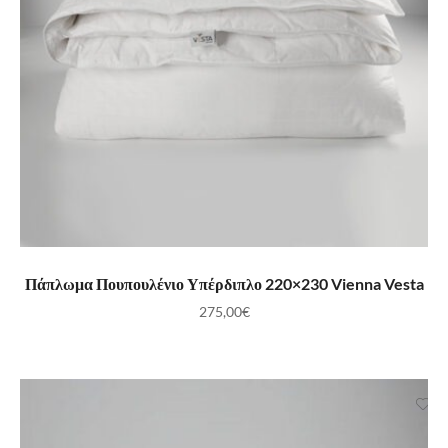
ΠΡΟΣΘΉΚΗ ΣΤΟ ΚΑΛΆΘΙ
Πάπλωμα Πουπουλένιο Υπέρδιπλο 220×230 Vienna Vesta
275,00
€