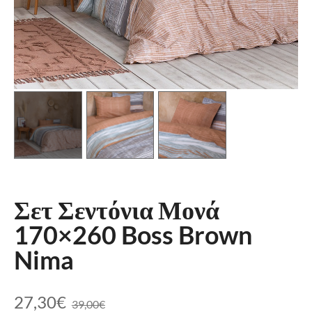
Σετ Σεντόνια Μονά
170×260 Boss Brown
Nima
27,30
€
39,00
€