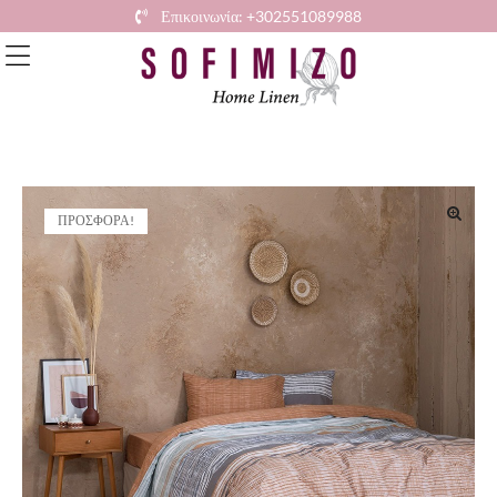
Επικοινωνία: +302551089988
ΠΡΟΣΦΟΡΆ!
🔍