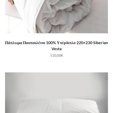
ΠΡΟΣΘΉΚΗ ΣΤΟ ΚΑΛΆΘΙ
Πάπλωμα Πουπουλένιο 100% Υπέρδιπλο 220×230 Siberian
Vesta
510,00
€