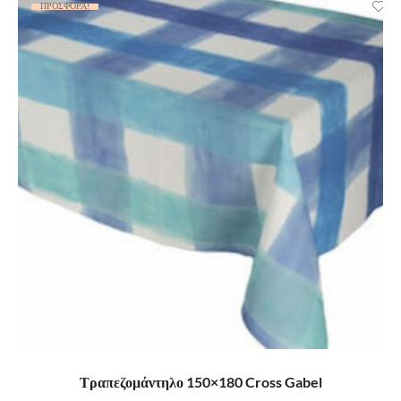
ΠΡΟΣΦΟΡΆ!
ΠΡΟΣΘΉΚΗ ΣΤΟ ΚΑΛΆΘΙ
Τραπεζομάντηλο 150×180 Cross Gabel