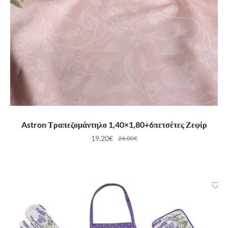
ΠΡΟΣΘΉΚΗ ΣΤΟ ΚΑΛΆΘΙ
Astron Τραπεζομάντηλο 1,40×1,80+6πετσέτες Ζεφίρ
19,20
€
24,00
€