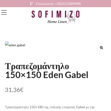
Επικοινωνία: +302551089988
🔍
Τραπεζομάντηλο
150×150 Eden Gabel
31,36
€
Τραπεζομάντηλο 150×180 της ιταλικής εταιρείας Gabel με την