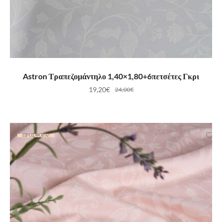
ΠΡΟΣΘΉΚΗ ΣΤΟ ΚΑΛΆΘΙ
Astron Τραπεζομάντηλο 1,40×1,80+6πετσέτες Γκρι
19,20
€
24,00
€
ΠΡΟΣΦΟΡΆ!