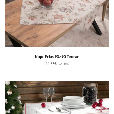
ΠΡΟΣΘΉΚΗ ΣΤΟ ΚΑΛΆΘΙ
Καρε Frias 90×90 Teoran
11,68
€
14,60
€