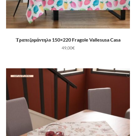
ΠΡΟΣΘΉΚΗ ΣΤΟ ΚΑΛΆΘΙ
Τραπεζομάντηλο 150×220 Fragole Vallesusa Casa
49,00
€
ΠΡΟΣΦΟΡΆ!