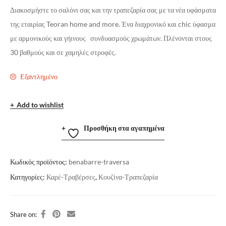
Διακοσμήστε το σαλόνι σας και την τραπεζαρία σας με τα νέα υφάσματα
της εταιρίας
Teoran
home
and
more
. Ένα διαχρονικό και
chic
ύφασμα
με αρμονικούς και γήινους συνδυασμούς χρωμάτων. Πλένονται στους
30 βαθμούς και σε χαμηλές στροφές.
Εξαντλημένο
Add to wishlist
Προσθήκη στα αγαπημένα
Κωδικός προϊόντος:
benabarre-traversa
Κατηγορίες:
Καρέ-Τραβέρσες
,
Κουζίνα-Τραπεζαρία
Share on: