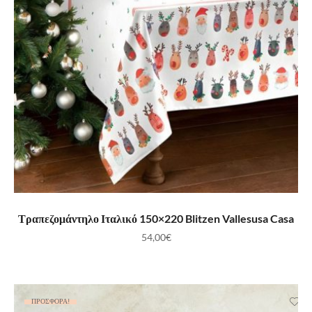
ΠΡΟΣΘΉΚΗ ΣΤΟ ΚΑΛΆΘΙ
Τραπεζομάντηλο Ιταλικό 150×220 Blitzen Vallesusa Casa
54,00
€
ΠΡΟΣΦΟΡΆ!