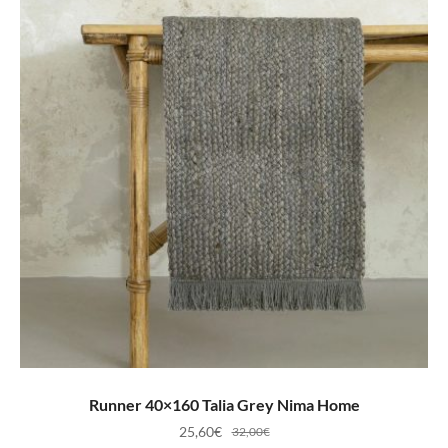
ΠΡΟΣΘΉΚΗ ΣΤΟ ΚΑΛΆΘΙ
Runner 40×160 Talia Grey Nima Home
25,60
€
32,00
€