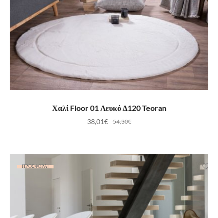
ΠΡΟΣΘΉΚΗ ΣΤΟ ΚΑΛΆΘΙ
Χαλί Floor 01 Λευκό Δ120 Teoran
38,01
€
54,30
€
ΠΡΟΣΦΟΡΆ!