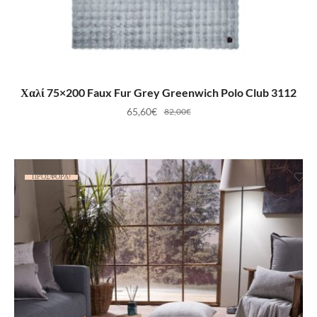
ΠΡΟΣΘΉΚΗ ΣΤΟ ΚΑΛΆΘΙ
Χαλί 75×200 Faux Fur Grey Greenwich Polo Club 3112
65,60
€
82,00
€
ΠΡΟΣΦΟΡΆ!