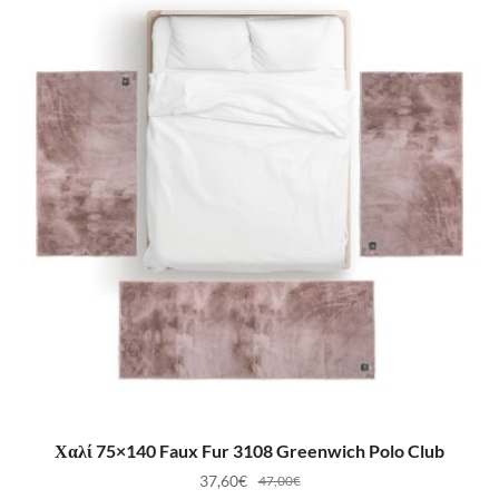
ΠΡΟΣΘΉΚΗ ΣΤΟ ΚΑΛΆΘΙ
Χαλί 75×140 Faux Fur 3108 Greenwich Polo Club
37,60
€
47,00
€