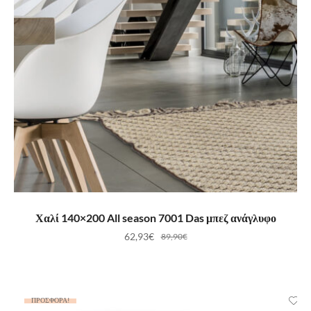
ΠΡΟΣΘΉΚΗ ΣΤΟ ΚΑΛΆΘΙ
Χαλί 140×200 All season 7001 Das μπεζ ανάγλυφο
62,93
€
89,90
€
ΠΡΟΣΦΟΡΆ!