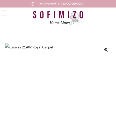
Επικοινωνία: +302551089988
🔍