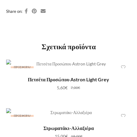
Share on:
Σχετικά προϊόντα
ΠΡΟΣΦΟΡΆ!
ΠΡΟΣΘΉΚΗ ΣΤΟ ΚΑΛΆΘΙ
Πετσέτα Προσώπου Astron Light Grey
5,60
€
7,00
€
ΠΡΟΣΦΟΡΆ!
ΠΡΟΣΘΉΚΗ ΣΤΟ ΚΑΛΆΘΙ
Στρωματάκι-Αλλαξιέρα
15,00
€
18,00
€