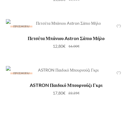
ΠΡΟΣΦΟΡΆ!
ΠΡΟΣΘΉΚΗ ΣΤΟ ΚΑΛΆΘΙ
Πετσέτα Μπάνιου Astron Σάπιο Μήλο
12,80
€
16,00
€
ΠΡΟΣΦΟΡΆ!
ΕΠΙΛΟΓΉ
ASTRON Παιδικό Μπουρνούζι Γκρι
17,80
€
22,25
€