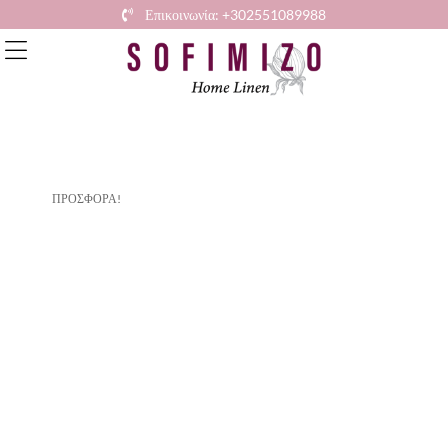
Επικοινωνία: +302551089988
ΠΡΟΣΦΟΡΆ!