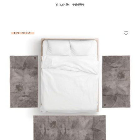
65,60
€
82,00
€
ΠΡΟΣΦΟΡΆ!