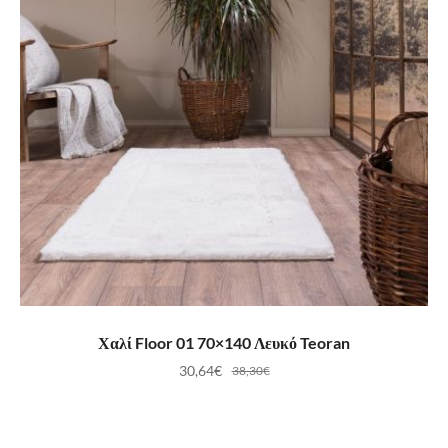
ΠΡΟΣΘΉΚΗ ΣΤΟ ΚΑΛΆΘΙ
Χαλί Floor 01 70×140 Λευκό Teoran
30,64
€
38,30
€