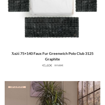
ΠΡΟΣΘΉΚΗ ΣΤΟ ΚΑΛΆΘΙ
Χαλί 75×140 Faux Fur Greenwich Polo Club 3125
Graphite
45,60
€
57,00
€
ΠΡΟΣΦΟΡΆ!