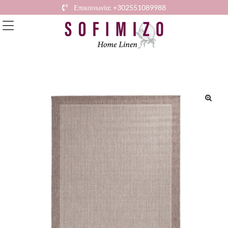
Επικοινωνία: +302551089988