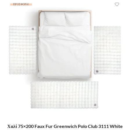
ΠΡΟΣΦΟΡΆ!
ΠΡΟΣΘΉΚΗ ΣΤΟ ΚΑΛΆΘΙ
Χαλί 75×200 Faux Fur Greenwich Polo Club 3111 White