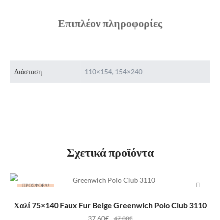
Επιπλέον πληροφορίες
Διάσταση
110×154, 154×240
Σχετικά προϊόντα
ΠΡΟΣΦΟΡΆ!
ΠΡΟΣΘΉΚΗ ΣΤΟ ΚΑΛΆΘΙ
Χαλί 75×140 Faux Fur Beige Greenwich Polo Club 3110
37,60
€
47,00
€