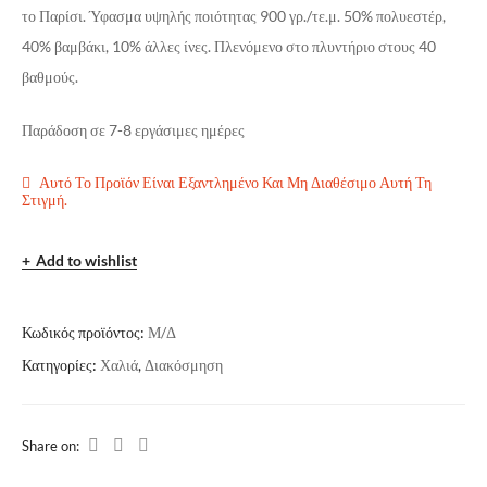
το Παρίσι. Ύφασμα υψηλής ποιότητας 900 γρ./τε.μ. 50% πολυεστέρ,
40% βαμβάκι, 10% άλλες ίνες. Πλενόμενο στο πλυντήριο στους 40
βαθμούς.
Παράδοση σε 7-8 εργάσιμες ημέρες
Αυτό Το Προϊόν Είναι Εξαντλημένο Και Μη Διαθέσιμο Αυτή Τη
Στιγμή.
Add to wishlist
Κωδικός προϊόντος:
Μ/Δ
Κατηγορίες:
Χαλιά
,
Διακόσμηση
Share on: