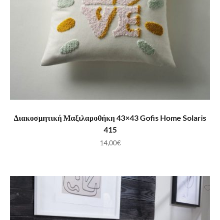
ΠΡΟΣΘΉΚΗ ΣΤΟ ΚΑΛΆΘΙ
Διακοσμητική Μαξιλαροθήκη 43×43 Gofis Home Solaris
415
14,00
€