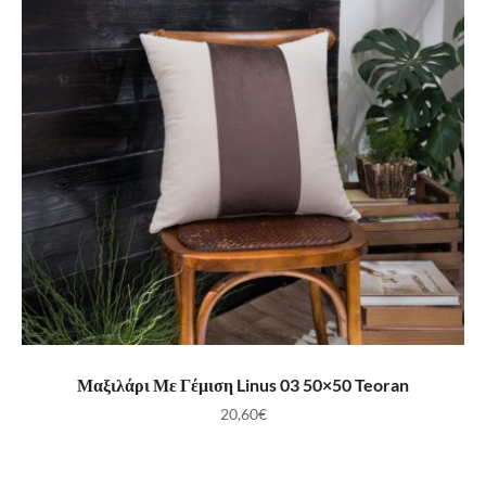
ΠΡΟΣΘΉΚΗ ΣΤΟ ΚΑΛΆΘΙ
Μαξιλάρι Με Γέμιση Linus 03 50×50 Teoran
20,60
€