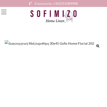
Επικοινωνία: +302551089988
🔍