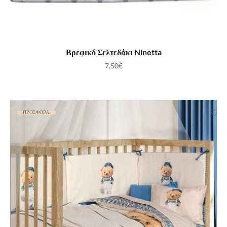
ΠΡΟΣΘΉΚΗ ΣΤΟ ΚΑΛΆΘΙ
Βρεφικό Σελτεδάκι Ninetta
7,50
€
ΠΡΟΣΦΟΡΆ!