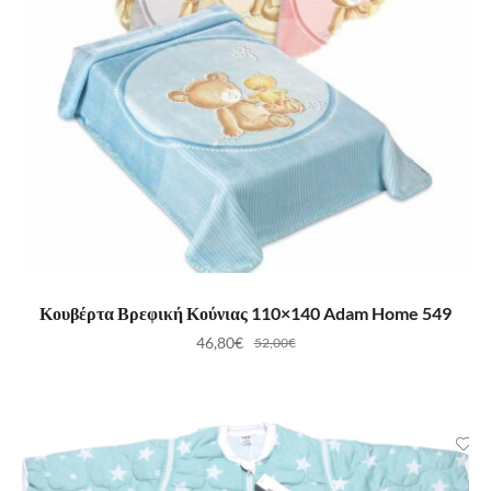
ΕΠΙΛΟΓΉ
Κουβέρτα Βρεφική Κούνιας 110×140 Adam Home 549
46,80
€
52,00
€