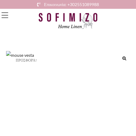
Επικοινωνία: +302551089988
ΠΡΟΣΦΟΡΆ!
🔍