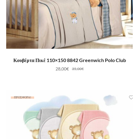
ΠΡΟΣΘΉΚΗ ΣΤΟ ΚΑΛΆΘΙ
Κουβέρτα Πικέ 110×150 8842 Greenwich Polo Club
28,00
€
35,00
€
ΠΡΟΣΦΟΡΆ!