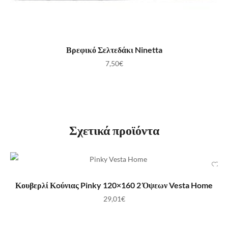
ΠΡΟΣΘΉΚΗ ΣΤΟ ΚΑΛΆΘΙ
Βρεφικό Σελτεδάκι Ninetta
7,50
€
Σχετικά προϊόντα
ΠΡΟΣΘΉΚΗ ΣΤΟ ΚΑΛΆΘΙ
Κουβερλί Κoύνιας Pinky 120×160 2 Όψεων Vesta Home
29,01
€