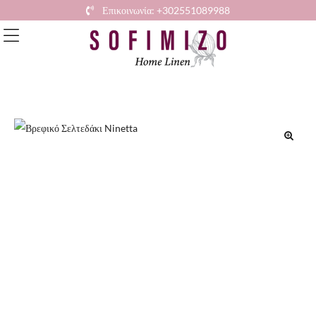
Επικοινωνία: +302551089988
🔍