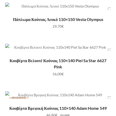
ΠΡΟΣΘΉΚΗ ΣΤΟ ΚΑΛΆΘΙ
Πάπλωμα Κούνιας Λευκό 110×150 Vesta Olympus
29,70
€
ΠΡΟΣΘΉΚΗ ΣΤΟ ΚΑΛΆΘΙ
Κουβέρτα Βελουτέ Κούνιας 110×140 Piel Sa Star 6627
Pink
56,00
€
ΠΡΟΣΦΟΡΆ!
ΕΠΙΛΟΓΉ
Κουβέρτα Βρεφική Κούνιας 110×140 Adam Home 549
46,80
€
52,00
€