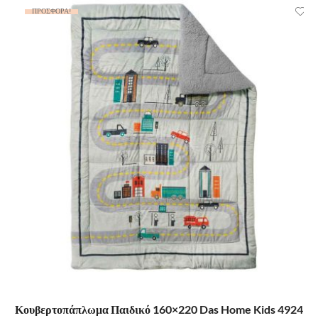
ΠΡΟΣΦΟΡΆ!
ΠΡΟΣΘΉΚΗ ΣΤΟ ΚΑΛΆΘΙ
Κουβερτοπάπλωμα Παιδικό 160×220 Das Home Kids 4924