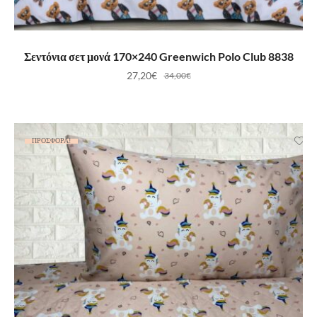
ΠΡΟΣΘΉΚΗ ΣΤΟ ΚΑΛΆΘΙ
Σεντόνια σετ μονά 170×240 Greenwich Polo Club 8838
27,20
€
34,00
€
ΠΡΟΣΦΟΡΆ!