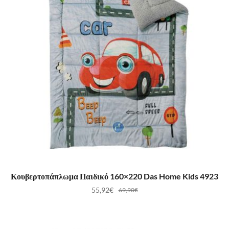
ΠΡΟΣΘΉΚΗ ΣΤΟ ΚΑΛΆΘΙ
Κουβερτοπάπλωμα Παιδικό 160×220 Das Home Kids 4923
55,92
€
69,90
€