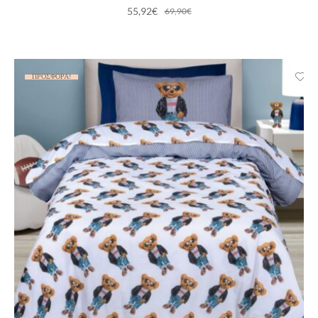
55,92
€
69,90
€
ΠΡΟΣΦΟΡΆ!