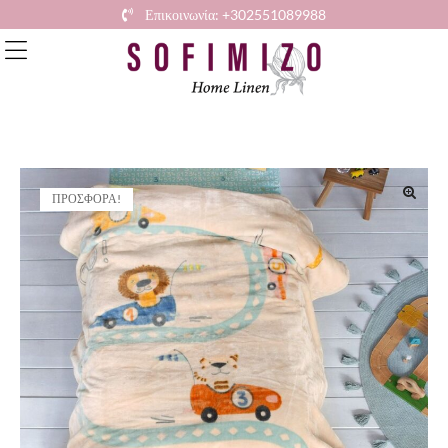
Επικοινωνία: +302551089988
ΠΡΟΣΦΟΡΆ!
🔍