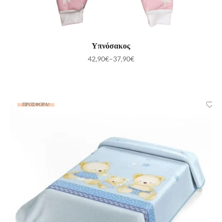
ΕΠΙΛΟΓΉ
Υπνόσακος
42,90
€
–
37,90
€
ΠΡΟΣΦΟΡΆ!