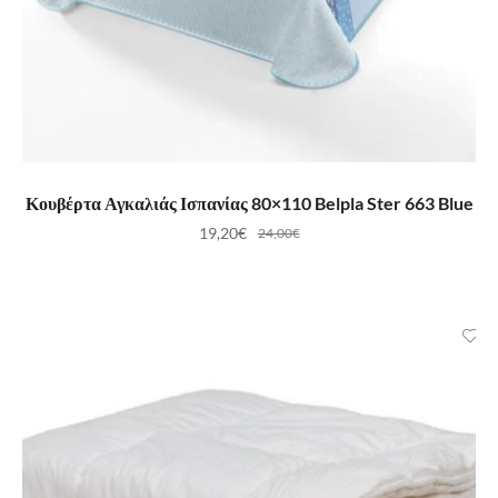
ΠΡΟΣΘΉΚΗ ΣΤΟ ΚΑΛΆΘΙ
Κουβέρτα Αγκαλιάς Ισπανίας 80×110 Belpla Ster 663 Blue
19,20
€
24,00
€