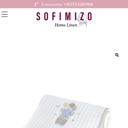
Επικοινωνία: +302551089988