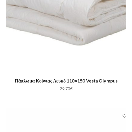
ΠΡΟΣΘΉΚΗ ΣΤΟ ΚΑΛΆΘΙ
Πάπλωμα Κούνιας Λευκό 110×150 Vesta Olympus
29,70
€