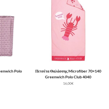
ΛΆΘΙ
ΠΡΟΣΘΉΚΗ ΣΤΟ ΚΑΛΆΘΙ
eenwich Polo
Πετσέτα Θαλάσσης Microfiber 70×140
Greenwich Polo Club 4040
16,00
€