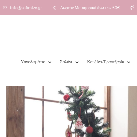
info@sofimizo.gr
Δωρεάν Μεταφορικά άνω των 50€​
Υπνοδωμάτιο
Σαλόνι
Κουζίνα-Τραπεζαρία