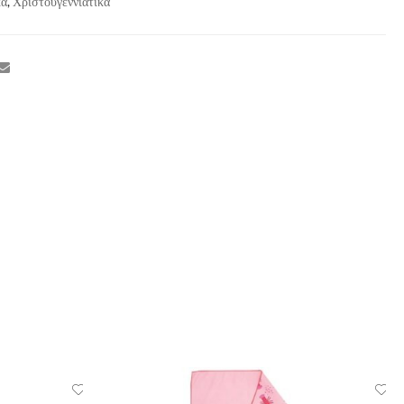
κά
,
Χριστουγεννιάτικα