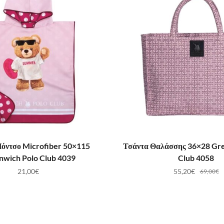
ΟΣΘΉΚΗ ΣΤΟ ΚΑΛΆΘΙ
ΠΡΟΣΘΉΚΗ ΣΤΟ ΚΑ
Πόντσο Microfiber 50×115
Τσάντα Θαλάσσης 36×28 Gr
nwich Polo Club 4039
Club 4058
21,00
€
55,20
€
69,00
€