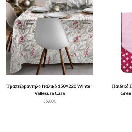
ΠΡΟΣΘΉΚΗ ΣΤΟ ΚΑΛΆΘΙ
ΠΡ
Τραπεζομάντηλο Ιταλικό 150×220 Winter
Παιδικό 
Vallesusa Casa
Gree
55,00
€