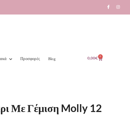
0
0,00
€
ιακά
Προσφορές
Blog
ρι Με Γέμιση Molly 12