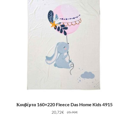
ΠΡΟΣΘΉΚΗ ΣΤΟ ΚΑΛΆΘΙ
Κουβέρτα 160×220 Fleece Das Home Kids 4915
20,72
€
25,90
€