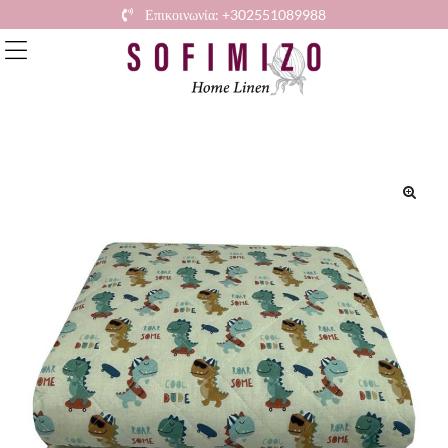
Επικοινωνία: +302551089988
🔍