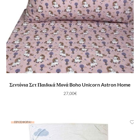
ΠΡΟΣΘΉΚΗ ΣΤΟ ΚΑΛΆΘΙ
Σεντόνια Σετ Παιδικά Μονά Boho Unicorn Astron Home
27,00
€
ΠΡΟΣΦΟΡΆ!