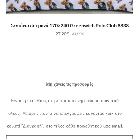
ΠΡΟΣΘΉΚΗ ΣΤΟ ΚΑΛΆΘΙ
Σεντόνια σετ μονά 170×240 Greenwich Polo Club 8838
27,20
€
34,00
€
Μη χάνεις τις προσφορές
Είναι κρίμα!
Μπες στη λίστα και ενημερώσου πριν από
όλους.
Μπορείς πάντα να επεγγραφείς κάνοντας κλικ στο
κουμπί ”Διαγραφή”, στο τέλος κάθε προωθητικού μας email.