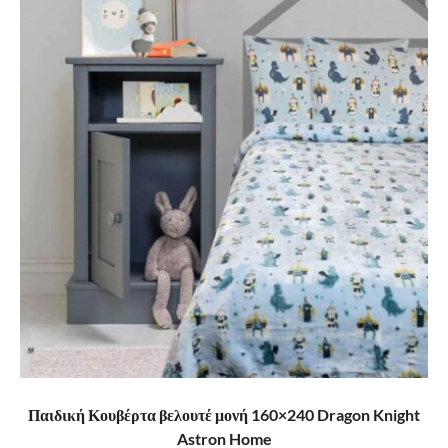
ΠΡΟΣΘΉΚΗ ΣΤΟ ΚΑΛΆΘΙ
Παιδική Κουβέρτα βελουτέ μονή 160×240 Dragon Knight
Astron Home