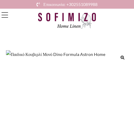
Επικοινωνία: +302551089988