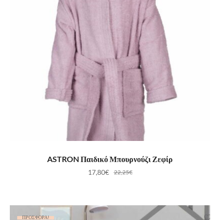
ΕΠΙΛΟΓΉ
ASTRON Παιδικό Μπουρνούζι Ζεφίρ
17,80
€
22,25
€
ΠΡΟΣΦΟΡΆ!