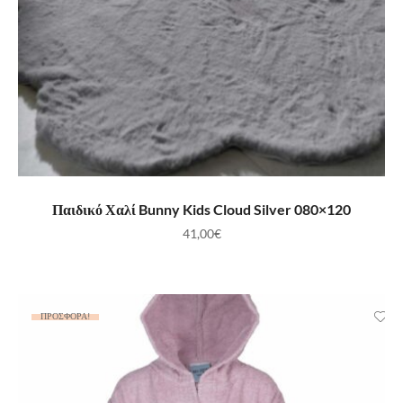
ΠΡΟΣΘΉΚΗ ΣΤΟ ΚΑΛΆΘΙ
Παιδικό Χαλί Bunny Kids Cloud Silver 080×120
41,00
€
ΠΡΟΣΦΟΡΆ!