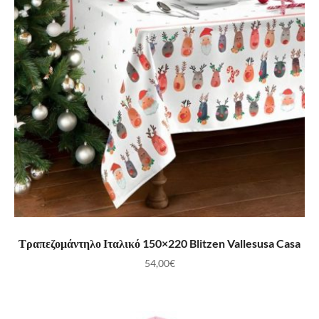
ΠΡΟΣΘΉΚΗ ΣΤΟ ΚΑΛΆΘΙ
Τραπεζομάντηλο Ιταλικό 150×220 Blitzen Vallesusa Casa
54,00
€