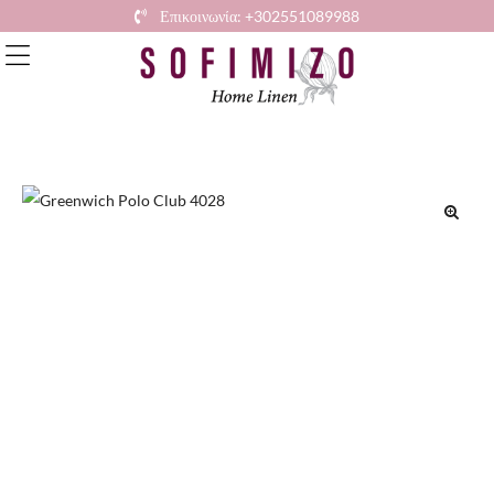
Επικοινωνία: +302551089988
🔍