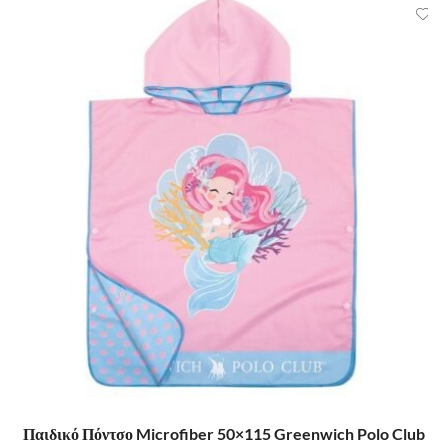
ΠΡΟΣΘΉΚΗ ΣΤΟ ΚΑΛΆΘΙ
Παιδικό Πόντσο Microfiber 50×115 Greenwich Polo Club