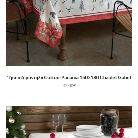
ΠΡΟΣΘΉΚΗ ΣΤΟ ΚΑΛΆΘΙ
Τραπεζομάντηλο Cotton-Panama 150×180 Chaplet Gabel
42,00
€