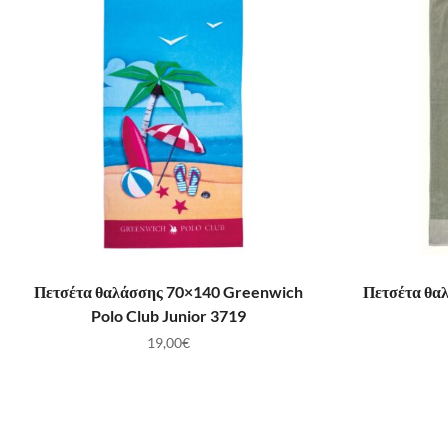
ΠΡΟΣΘΉΚΗ ΣΤΟ ΚΑΛΆΘΙ
ΠΡ
Πετσέτα θαλάσσης 70×140 Greenwich
Πετσέτα θα
Polo Club Junior 3719
19,00
€