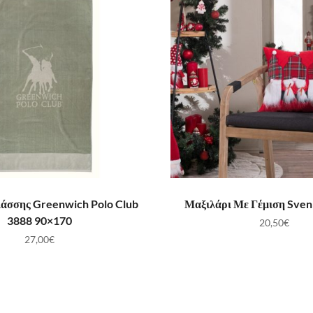
ΟΣΘΉΚΗ ΣΤΟ ΚΑΛΆΘΙ
ΠΡΟΣΘΉΚΗ ΣΤΟ ΚΑ
λάσσης Greenwich Polo Club
Μαξιλάρι Με Γέμιση Sven
3888 90×170
20,50
€
27,00
€