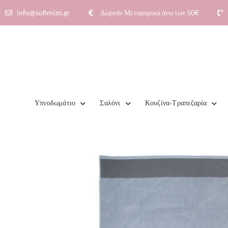
info@sofimizo.gr
Δωρεάν Μεταφορικά άνω των 50€​
Υπνοδωμάτιο
Σαλόνι
Κουζίνα-Τραπεζαρία