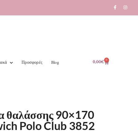
0
0,00
€
ιακά
Προσφορές
Blog
α θαλάσσης 90×170
ich Polo Club 3852