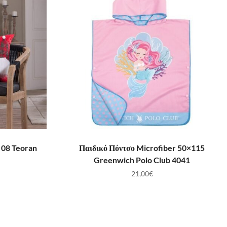
ΛΆΘΙ
ΠΡΟΣΘΉΚΗ ΣΤΟ ΚΑΛΆΘΙ
 08 Teoran
Παιδικό Πόντσο Microfiber 50×115
Greenwich Polo Club 4041
21,00
€