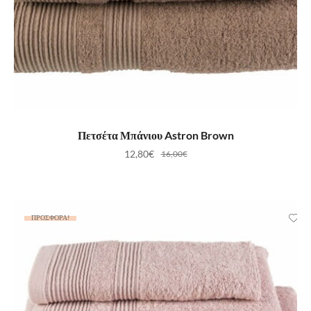
ΠΡΟΣΘΉΚΗ ΣΤΟ ΚΑΛΆΘΙ
Πετσέτα Μπάνιου Astron Brown
12,80
€
16,00
€
ΠΡΟΣΦΟΡΆ!