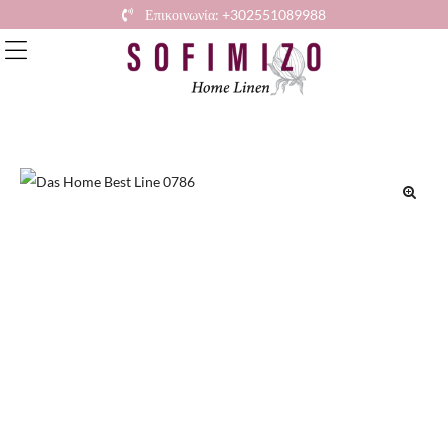
Επικοινωνία: +302551089988
🔍