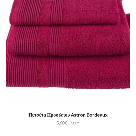
ΠΡΟΣΘΉΚΗ ΣΤΟ ΚΑΛΆΘΙ
Πετσέτα Προσώπου Astron Bordeaux
5,60
€
7,00
€