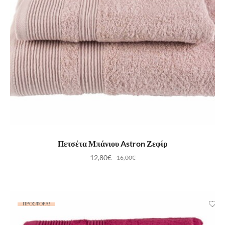
ΠΡΟΣΘΉΚΗ ΣΤΟ ΚΑΛΆΘΙ
Πετσέτα Μπάνιου Astron Ζεφίρ
12,80
€
16,00
€
ΠΡΟΣΦΟΡΆ!