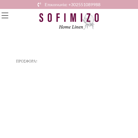
Επικοινωνία: +302551089988
ΠΡΟΣΦΟΡΆ!