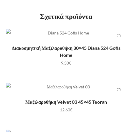
Σχετικά προϊόντα
ΠΡΟΣΘΉΚΗ ΣΤΟ ΚΑΛΆΘΙ
Διακοσμητική Μαξιλαροθήκη 30×45 Diana 524 Gofis
Home
9,50
€
ΠΡΟΣΘΉΚΗ ΣΤΟ ΚΑΛΆΘΙ
Μαξιλαροθήκη Velvet 03 45×45 Teoran
12,60
€