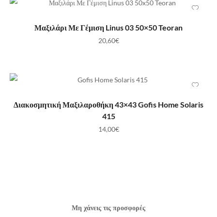
ΠΡΟΣΘΉΚΗ ΣΤΟ ΚΑΛΆΘΙ
Μαξιλάρι Με Γέμιση Linus 03 50×50 Teoran
20,60
€
ΠΡΟΣΘΉΚΗ ΣΤΟ ΚΑΛΆΘΙ
Διακοσμητική Μαξιλαροθήκη 43×43 Gofis Home Solaris
415
14,00
€
Μη χάνεις τις προσφορές