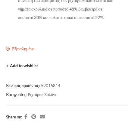
σύνθεση του υφάσματος των ριχταριών αποτελείται από
νήματα ακρυλικά σε ποσοστό 48%,βαμβακερά σε
ποσοστό 30% και πολυεστερικά σε ποσοστό 22%.
Εξαντλημένο
Add to wishlist
Κωδικός προϊόντος:
52015814
Κατηγορίες:
Ριχτάρια
,
Σαλόνι
Share on: