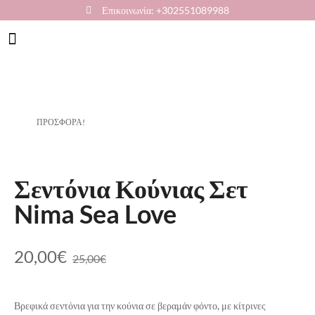
Επικοινωνία: +302551089988
Κουζίνα-Τραπεζαρία
ΠΡΟΣΦΟΡΆ!
Σεντόνια Κούνιας Σετ
Nima Sea Love
20,00
€
25,00
€
Βρεφικά σεντόνια για την κούνια σε βεραμάν φόντο, με κίτρινες