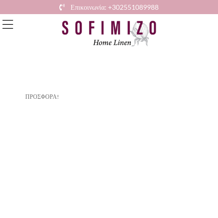
Επικοινωνία: +302551089988
ΠΡΟΣΦΟΡΆ!