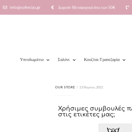
info@sofimizo.gr
Δωρεάν Μεταφορικά άνω των 50€​
Υπνοδωμάτιο
Σαλόνι
Κουζίνα-Τραπεζαρία
OUR STORE
13 Μαρτίου, 2021
Χρήσιμες συμβουλές π
στις ετικέτες μας;