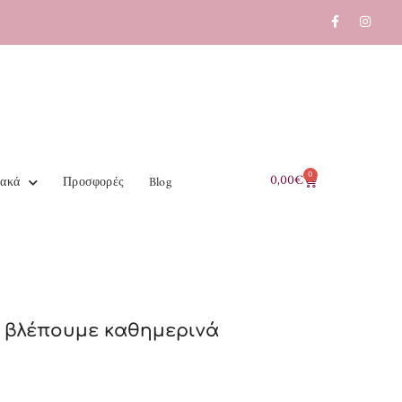
0
0,00
€
ιακά
Προσφορές
Blog
υ βλέπουμε καθημερινά