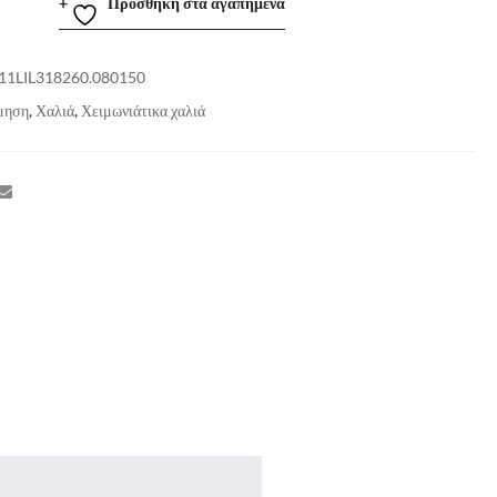
Προσθήκη στα αγαπημένα
11LIL318260.080150
μηση
,
Χαλιά
,
Χειμωνιάτικα χαλιά