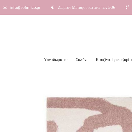
info@sofimizo.gr
Δωρεάν Μεταφορικά άνω των 50€​
Υπνοδωμάτιο
Σαλόνι
Κουζίνα-Τραπεζαρία