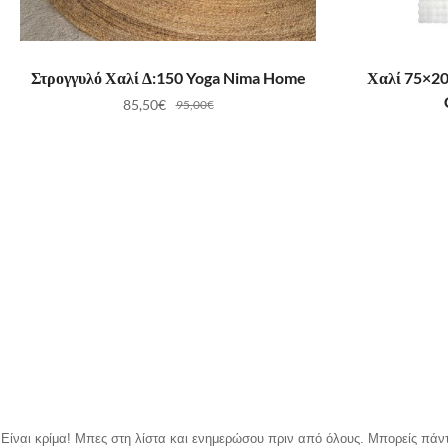
ΠΡΟΣΘΉΚΗ ΣΤΟ ΚΑΛΆΘΙ
ΠΡ
Στρογγυλό Χαλί Δ:150 Yoga Nima Home
Χαλί 75×20
85,50
€
95,00
€
Είναι κρίμα!
Μπες στη λίστα και ενημερώσου πριν από όλους.
Μπορείς πάντ