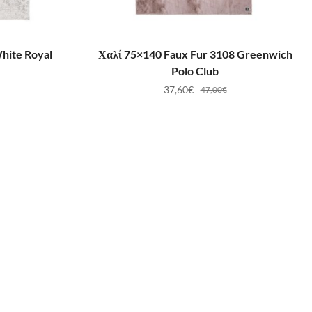
ΛΆΘΙ
ΠΡΟΣΘΉΚΗ ΣΤΟ ΚΑΛΆΘΙ
hite Royal
Χαλί 75×140 Faux Fur 3108 Greenwich
Polo Club
37,60
€
47,00
€