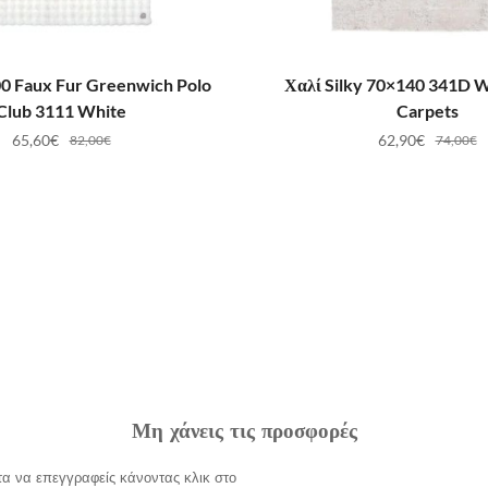
ΟΣΘΉΚΗ ΣΤΟ ΚΑΛΆΘΙ
ΠΡΟΣΘΉΚΗ ΣΤΟ ΚΑ
0 Faux Fur Greenwich Polo
Χαλί Silky 70×140 341D W
Club 3111 White
Carpets
65,60
€
62,90
€
82,00
€
74,00
€
Μη χάνεις τις προσφορές
α να επεγγραφείς κάνοντας κλικ στο