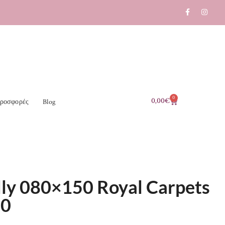
0
0,00
€
ροσφορές
Blog
lly 080×150 Royal Carpets
60