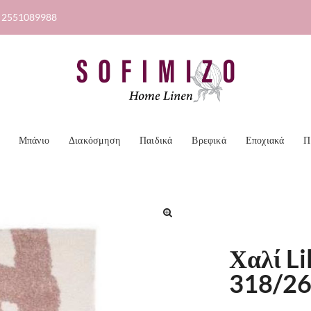
2551089988
Μπάνιο
Διακόσμηση
Παιδικά
Βρεφικά
Εποχιακά
Π
🔍
Χαλί Li
318/2